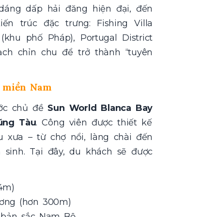
dáng dấp hải đăng hiện đại, đến
n trúc đặc trưng: Fishing Villa
 (khu phố Pháp), Portugal District
ch chỉn chu để trở thành “tuyên
t miền Nam
ước chủ đề
Sun World Blanca Bay
Vũng Tàu
. Công viên được thiết kế
xưa – từ chợ nổi, làng chài đến
sinh. Tại đây, du khách sẽ được
,4m)
ương (hơn 300m)
m bản sắc Nam Bộ