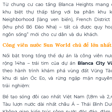
Từ chung cư cao tầng Blanca Heights mang 
khu biệt thự thấp tầng với ba phân khu kiế
Neighborhood (làng ven biển), French District
(khu phố Bồ Đào Nha) – tất cả được quy hoạ
ngôn sống” mới cho cư dân và du khách.
Công viên nước Sun World chủ đề lớn nhấ
Nổi bật trong tổng thể dự án là công viên n
rộng 14ha – trái tim của dự án
Blanca City 
theo hành trình khám phá vùng đất Vũng Tàu 
khu di sản Óc Eo, và rừng ngập mặn nguyên 
trải nghiệm:
Bể tạo sóng đôi cao nhất Việt Nam (1,8m và 2
Tàu lượn nước dài nhất châu Á – Thái Bình D
Không gian kiến trúc sông nước độc đáo, đậ