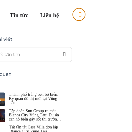
Tin tức
Liên hệ
i viết
n quan
Thành phố trắng bên bờ biển:
Kỳ quan đô thị mới tại Vũng
Tàu
Tập đoàn Sun Group ra mắt
Blanca City Vũng Tàu: Dự án
căn hộ biển gây sốt thị trường
trong những ngày qua
Tất tần tật Casa Villa đơn lập
Blanca City Vũng Tàu