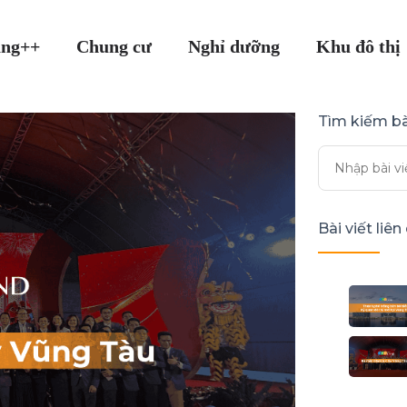
ang++
Chung cư
Nghỉ dưỡng
Khu đô thị
Tìm kiếm bà
Bài viết liê