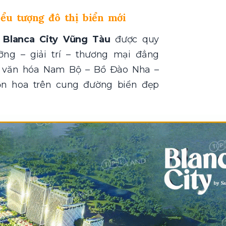
ểu tượng đô thị biển mới
,
Blanca City Vũng Tàu
được quy
ng – giải trí – thương mại đẳng
a văn hóa Nam Bộ – Bồ Đào Nha –
ồn hoa trên cung đường biển đẹp