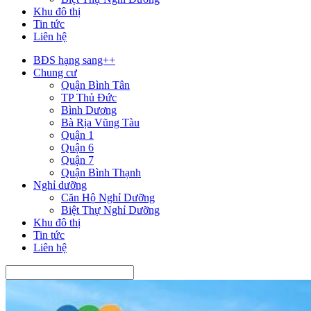
Khu đô thị
Tin tức
Liên hệ
BĐS hạng sang++
Chung cư
Quận Bình Tân
TP Thủ Đức
Bình Dương
Bà Rịa Vũng Tàu
Quận 1
Quận 6
Quận 7
Quận Bình Thạnh
Nghỉ dưỡng
Căn Hộ Nghỉ Dưỡng
Biệt Thự Nghỉ Dưỡng
Khu đô thị
Tin tức
Liên hệ