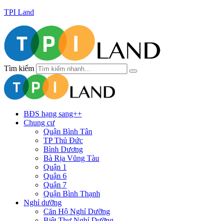
TPI Land
Tìm kiếm
BĐS hạng sang++
Chung cư
Quận Bình Tân
TP Thủ Đức
Bình Dương
Bà Rịa Vũng Tàu
Quận 1
Quận 6
Quận 7
Quận Bình Thạnh
Nghỉ dưỡng
Căn Hộ Nghỉ Dưỡng
Biệt Thự Nghỉ Dưỡng