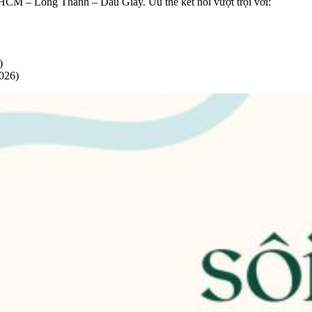
P.HCM – Long Thành – Dầu Giây. Ưu thế kết nối vượt trội với:
)
026)