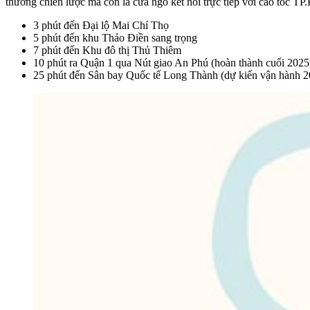
thương chiến lược mà còn là cửa ngõ kết nối trực tiếp với cao tốc T
3 phút đến Đại lộ Mai Chí Thọ
5 phút đến khu Thảo Điền sang trọng
7 phút đến Khu đô thị Thủ Thiêm
10 phút ra Quận 1 qua Nút giao An Phú (hoàn thành cuối 2025
25 phút đến Sân bay Quốc tế Long Thành (dự kiến vận hành 2