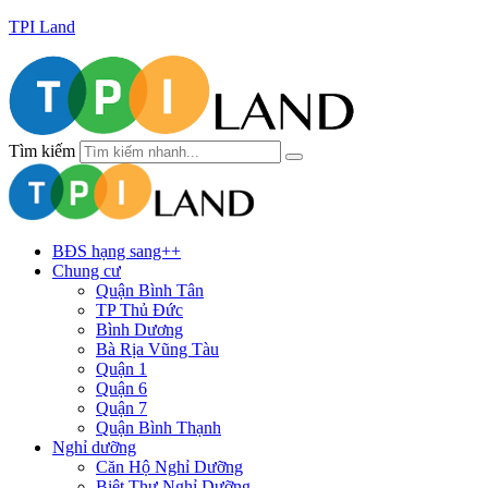
TPI Land
Tìm kiếm
BĐS hạng sang++
Chung cư
Quận Bình Tân
TP Thủ Đức
Bình Dương
Bà Rịa Vũng Tàu
Quận 1
Quận 6
Quận 7
Quận Bình Thạnh
Nghỉ dưỡng
Căn Hộ Nghỉ Dưỡng
Biệt Thự Nghỉ Dưỡng