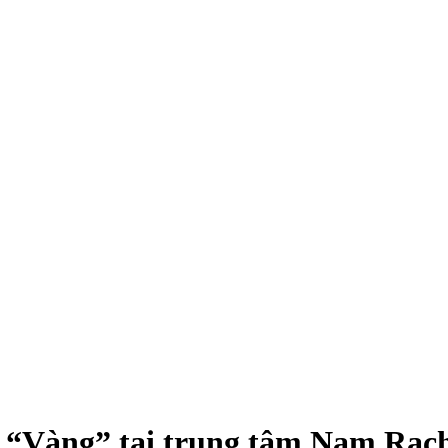
ư “Vàng” tại trung tâm Nam Rạc