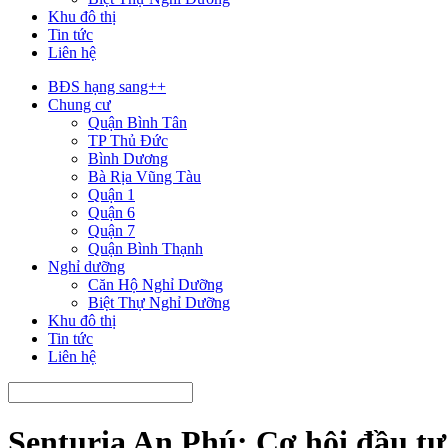
Khu đô thị
Tin tức
Liên hệ
BĐS hạng sang++
Chung cư
Quận Bình Tân
TP Thủ Đức
Bình Dương
Bà Rịa Vũng Tàu
Quận 1
Quận 6
Quận 7
Quận Bình Thạnh
Nghỉ dưỡng
Căn Hộ Nghỉ Dưỡng
Biệt Thự Nghỉ Dưỡng
Khu đô thị
Tin tức
Liên hệ
Senturia An Phú: Cơ hội đầu t