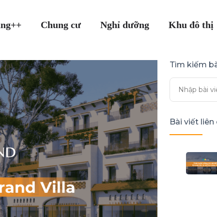
ang++
Chung cư
Nghỉ dưỡng
Khu đô thị
Tìm kiếm bà
Bài viết liê