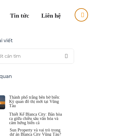
Tin tức
Liên hệ
i viết
n quan
Thành phố trắng bên bờ biển:
Kỳ quan đô thị mới tại Vũng
Tàu
Thiết Kế Blanca City: Bản hòa
ca giữa chiều sâu văn hóa và
cảm hứng biển cả
Sun Property và vai trò trong
dự án Blanca City Vũng Tàu?