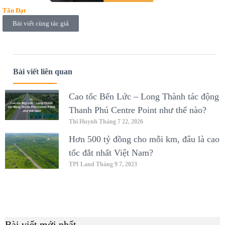
Tấn Đạt
Bài viết cùng tác giả
Bài viết liên quan
Cao tốc Bến Lức – Long Thành tác động
Thanh Phú Centre Point như thế nào?
Thi Huynh
Tháng 7 22, 2026
Hơn 500 tỷ đồng cho mỗi km, đâu là cao
tốc đắt nhất Việt Nam?
TPI Land
Tháng 9 7, 2023
Bài viết mới nhất
B