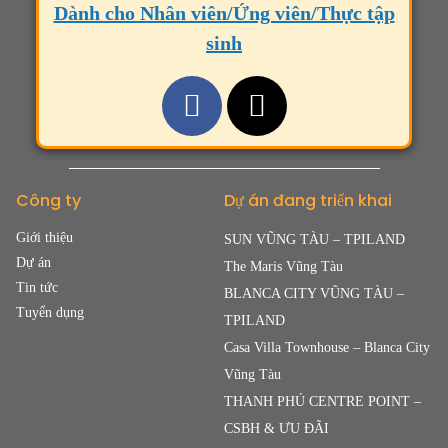
Dành cho Nhân viên/Ứng viên/Thực tập
sinh
Công ty
Dự án đang triển khai
Giới thiệu
SUN VŨNG TÀU – TPILAND
Dự án
The Maris Vũng Tàu
Tin tức
BLANCA CITY VŨNG TÀU –
Tuyển dụng
TPILAND
Casa Villa Townhouse – Blanca City
Vũng Tàu
THANH PHÚ CENTRE POINT –
CSBH & ƯU ĐÃI