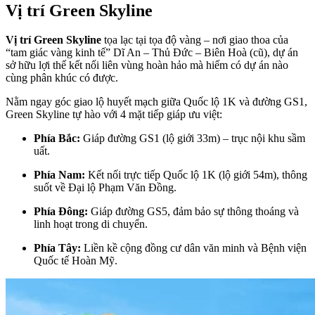
Vị trí Green Skyline
Vị trí
Green Skyline
tọa lạc tại tọa độ vàng – nơi giao thoa của
“tam giác vàng kinh tế” Dĩ An – Thủ Đức – Biên Hoà (cũ), dự án
sở hữu lợi thế kết nối liên vùng hoàn hảo mà hiếm có dự án nào
cùng phân khúc có được.
Nằm ngay góc giao lộ huyết mạch giữa Quốc lộ 1K và đường GS1,
Green Skyline tự hào với 4 mặt tiếp giáp ưu việt:
Phía Bắc:
Giáp đường GS1 (lộ giới 33m) – trục nội khu sầm
uất.
Phía Nam:
Kết nối trực tiếp Quốc lộ 1K (lộ giới 54m), thông
suốt về Đại lộ Phạm Văn Đồng.
Phía Đông:
Giáp đường GS5, đảm bảo sự thông thoáng và
linh hoạt trong di chuyển.
Phía Tây:
Liền kề cộng đồng cư dân văn minh và Bệnh viện
Quốc tế Hoàn Mỹ.