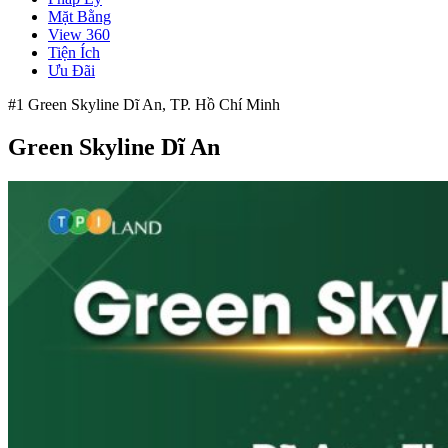
Mặt Bằng
View 360
Tiện Ích
Ưu Đãi
#1 Green Skyline Dĩ An, TP. Hồ Chí Minh
Green Skyline Dĩ An