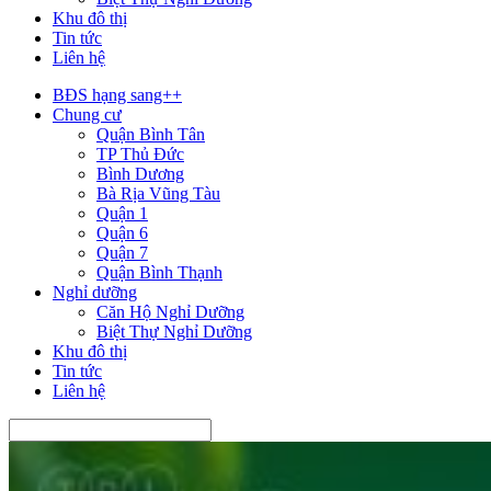
Khu đô thị
Tin tức
Liên hệ
BĐS hạng sang++
Chung cư
Quận Bình Tân
TP Thủ Đức
Bình Dương
Bà Rịa Vũng Tàu
Quận 1
Quận 6
Quận 7
Quận Bình Thạnh
Nghỉ dưỡng
Căn Hộ Nghỉ Dưỡng
Biệt Thự Nghỉ Dưỡng
Khu đô thị
Tin tức
Liên hệ