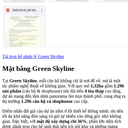
Tải trọn bộ pháp lý Green Skyline
Mặt bằng Green Skyline
Tại
Green Skyline
, mỗi căn hộ không chỉ là nơi để về, mà là một
tác phẩm nghệ thuật về không gian. Với quy mô
1,32ha
gồm
1.296
sản phẩm
(căn hộ & shophouse) trải dài trên
4 tòa tháp
cao tầng,
dự án mang đến tầm nhìn panorama ôm trọn thành phố, cung ứng ra
thị trường
1.296 căn hộ và shophouse
cao cấp.
Điểm nhấn đắt giá của dự án nằm ở lối thiết kế thông minh, ưu tiên
tối đa khả năng đón sáng và gió tự nhiên vào từng góc nhỏ không
gian. Đặc biệt, với
mật độ xây dựng chỉ 36%
, phần lớn diện tích
được dành trọn cho hệ sinh thái tiện ích nội khu và những mảng