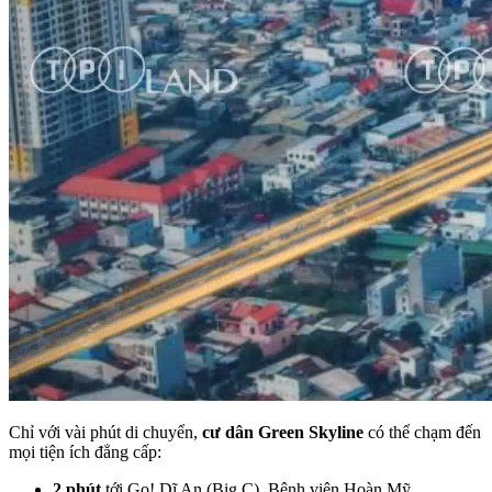
Chỉ với vài phút di chuyển,
cư dân Green Skyline
có thể chạm đến
mọi tiện ích đẳng cấp:
2 phút
tới Go! Dĩ An (Big C), Bệnh viện Hoàn Mỹ.