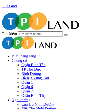
TPI Land
Tìm kiếm
BĐS hạng sang++
Chung cư
Quận Bình Tân
TP Thủ Đức
Bình Dương
Bà Rịa Vũng Tàu
Quận 1
Quận 6
Quận 7
Quận Bình Thạnh
Nghỉ dưỡng
Căn Hộ Nghỉ Dưỡng
Biệt Thự Nghỉ Dưỡng