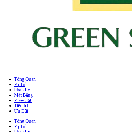
Tổng Quan
Vị Trí
Pháp Lý
Mặt Bằng
View 360
Tiện Ích
Ưu Đãi
Tổng Quan
Vị Trí
Pháp Lý