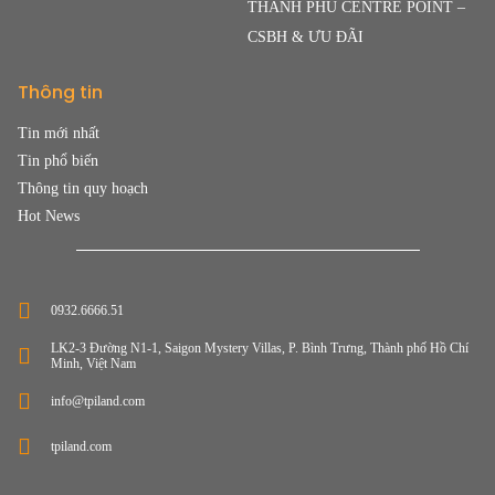
THANH PHÚ CENTRE POINT –
CSBH & ƯU ĐÃI
Thông tin
Tin mới nhất
Tin phổ biến
Thông tin quy hoạch
Hot News
0932.6666.51
LK2-3 Đường N1-1, Saigon Mystery Villas, P. Bình Trưng, Thành phố Hồ Chí
Minh, Việt Nam
info@tpiland.com
tpiland.com