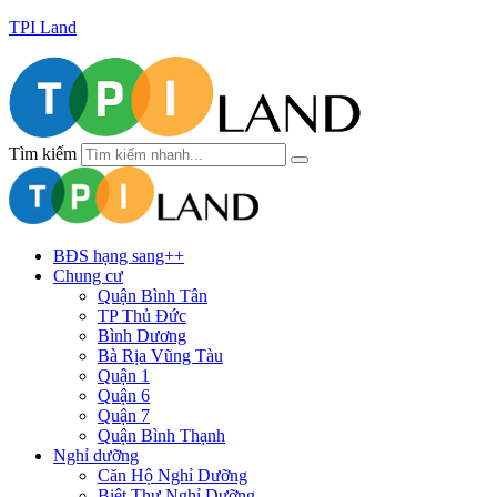
TPI Land
Tìm kiếm
BĐS hạng sang++
Chung cư
Quận Bình Tân
TP Thủ Đức
Bình Dương
Bà Rịa Vũng Tàu
Quận 1
Quận 6
Quận 7
Quận Bình Thạnh
Nghỉ dưỡng
Căn Hộ Nghỉ Dưỡng
Biệt Thự Nghỉ Dưỡng