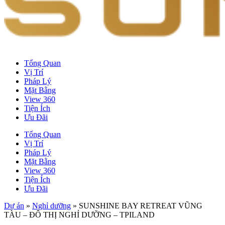
Tổng Quan
Vị Trí
Pháp Lý
Mặt Bằng
View 360
Tiện Ích
Ưu Đãi
Tổng Quan
Vị Trí
Pháp Lý
Mặt Bằng
View 360
Tiện Ích
Ưu Đãi
Dự án
»
Nghỉ dưỡng
»
SUNSHINE BAY RETREAT VŨNG
TÀU – ĐÔ THỊ NGHỈ DƯỠNG – TPILAND