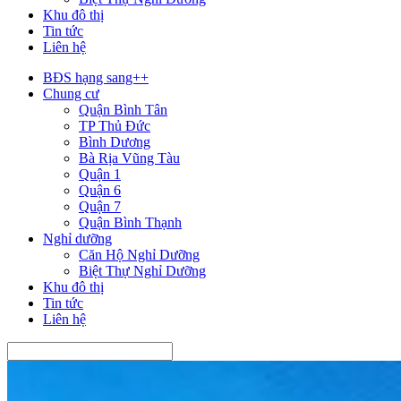
Khu đô thị
Tin tức
Liên hệ
BĐS hạng sang++
Chung cư
Quận Bình Tân
TP Thủ Đức
Bình Dương
Bà Rịa Vũng Tàu
Quận 1
Quận 6
Quận 7
Quận Bình Thạnh
Nghỉ dưỡng
Căn Hộ Nghỉ Dưỡng
Biệt Thự Nghỉ Dưỡng
Khu đô thị
Tin tức
Liên hệ