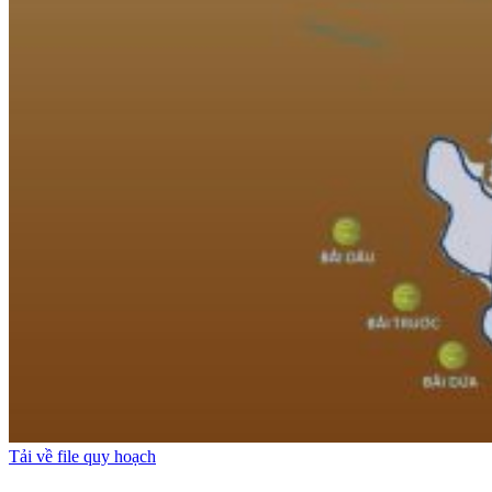
Tải về file quy hoạch