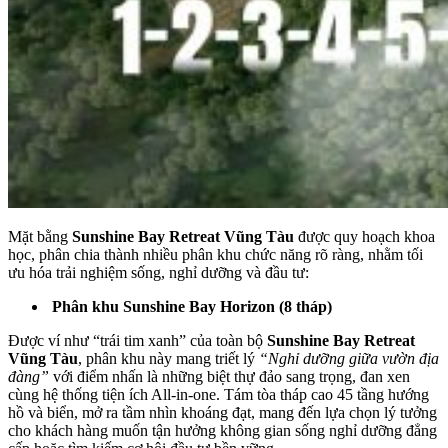
Mặt bằng
Sunshine Bay Retreat Vũng Tàu
được quy hoạch khoa
học, phân chia thành nhiều phân khu chức năng rõ ràng,
nhằm tối
ưu hóa trải nghiệm sống, nghỉ dưỡng và đầu tư:
Phân khu
Sunshine Bay Horizon (8 tháp)
Được ví như “trái tim xanh” của toàn bộ
Sunshine Bay Retreat
Vũng Tàu
, phân khu này mang triết lý
“Nghỉ dưỡng giữa vườn địa
đàng”
với điểm nhấn là những biệt thự đảo sang trọng, đan xen
cùng hệ thống tiện ích All-in-one. Tám tòa tháp cao 45 tầng hướng
hồ và biển, mở ra tầm nhìn khoáng đạt, mang đến lựa chọn lý tưởng
cho khách hàng muốn tận hưởng không gian sống nghỉ dưỡng đẳng