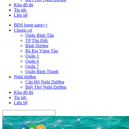
Khu đô thị
Tin tức
Liên hệ
BĐS hạng sang++
Chung cư
Quận Bình Tân
TP Thủ Đức
Bình Dương
Bà Rịa Vũng Tàu
Quận 1
Quận 6
Quận 7
Quận Bình Thạnh
Nghỉ dưỡng
Căn Hộ Nghỉ Dưỡng
Biệt Thự Nghỉ Dưỡng
Khu đô thị
Tin tức
Liên hệ