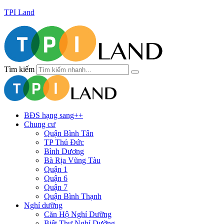
TPI Land
Tìm kiếm
BĐS hạng sang++
Chung cư
Quận Bình Tân
TP Thủ Đức
Bình Dương
Bà Rịa Vũng Tàu
Quận 1
Quận 6
Quận 7
Quận Bình Thạnh
Nghỉ dưỡng
Căn Hộ Nghỉ Dưỡng
Biệt Thự Nghỉ Dưỡng