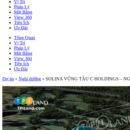
Vị Trí
Pháp Lý
Mặt Bằng
View 360
Tiện Ích
Ưu Đãi
Tổng Quan
Vị Trí
Pháp Lý
Mặt Bằng
View 360
Tiện Ích
Ưu Đãi
Dự án
»
Nghỉ dưỡng
»
SOLINA VŨNG TÀU C HOLDINGS – NG