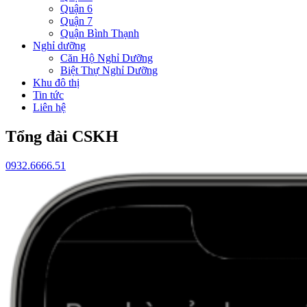
Quận 6
Quận 7
Quận Bình Thạnh
Nghỉ dưỡng
Căn Hộ Nghỉ Dưỡng
Biệt Thự Nghỉ Dưỡng
Khu đô thị
Tin tức
Liên hệ
Tổng đài CSKH
0932.6666.51