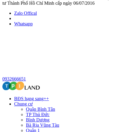
tư Thành Phố Hồ Chí Minh cấp ngày 06/07/2016
Zalo Offical
Whatsapp
0932666651
BĐS hạng sang++
Chung cư
Quận Bình Tân
TP Thủ Đức
Bình Dương
Bà Rịa Vũng Tàu
Quận 1