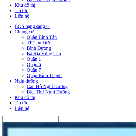
Khu đô thị
Tin tức
Liên hệ
BĐS hạng sang++
Chung cư
Quận Bình Tân
TP Thủ Đức
Bình Dương
Bà Rịa Vũng Tàu
Quận 1
Quận 6
Quận 7
Quận Bình Thạnh
Nghỉ dưỡng
Căn Hộ Nghỉ Dưỡng
Biệt Thự Nghỉ Dưỡng
Khu đô thị
Tin tức
Liên hệ