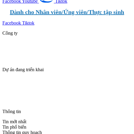
Facebook
Youtube
Tiktok
Dành cho Nhân viên/Ứng viên/Thực tập sinh
Facebook
Tiktok
Công ty
Giới thiệu
Dự án
Tin tức
Tuyển dụng
Dự án đang triển khai
SUN VŨNG TÀU – TPILAND
The Maris Vũng Tàu
BLANCA CITY VŨNG TÀU – TPILAND
Casa Villa Townhouse – Blanca City Vũng Tàu
THANH PHÚ CENTRE POINT – CSBH & ƯU ĐÃI
Thông tin
Tin mới nhất
Tin phổ biến
Thông tin quy hoạch