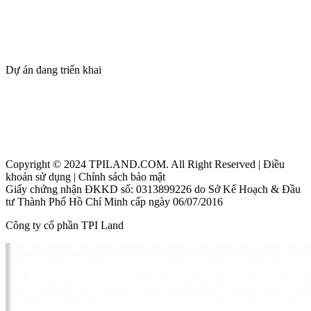
Giới thiệu
Dự án
Tin tức
Tuyển dụng
Dự án đang triển khai
Thanh Phú Centre Point
Maia Resort Hồ Tràm
Beacon Blanca City Vũng Tàu
Copyright © 2024 TPILAND.COM. All Right Reserved | Điều
khoản sử dụng | Chính sách bảo mật
Giấy chứng nhận ĐKKD số: 0313899226 do Sở Kế Hoạch & Đầu
tư Thành Phố Hồ Chí Minh cấp ngày 06/07/2016
Công ty cổ phần TPI Land