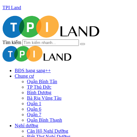
TPI Land
Tìm kiếm
BĐS hạng sang++
Chung cư
Quận Bình Tân
TP Thủ Đức
Bình Dương
Bà Rịa Vũng Tàu
Quận 1
Quận 6
Quận 7
Quận Bình Thạnh
Nghỉ dưỡng
Căn Hộ Nghỉ Dưỡng
Biệt Thự Nghỉ Dưỡng