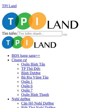
TPI Land
Tìm kiếm
BĐS hạng sang++
Chung cư
Quận Bình Tân
TP Thủ Đức
Bình Dương
Bà Rịa Vũng Tàu
Quận 1
Quận 6
Quận 7
Quận Bình Thạnh
Nghỉ dưỡng
Căn Hộ Nghỉ Dưỡng
Biệt Thự Nghỉ Dưỡng