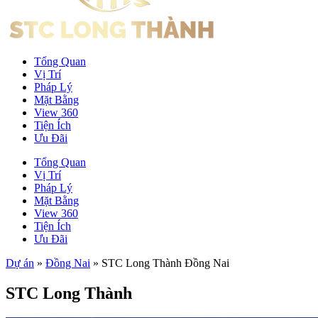
Tổng Quan
Vị Trí
Pháp Lý
Mặt Bằng
View 360
Tiện Ích
Ưu Đãi
Tổng Quan
Vị Trí
Pháp Lý
Mặt Bằng
View 360
Tiện Ích
Ưu Đãi
Dự án
»
Đồng Nai
»
STC Long Thành Đồng Nai
STC Long Thành