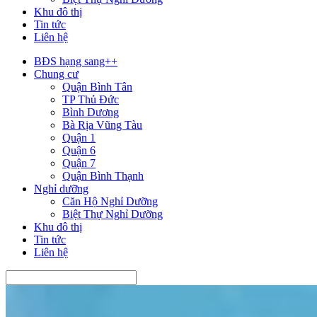
Khu đô thị
Tin tức
Liên hệ
BĐS hạng sang++
Chung cư
Quận Bình Tân
TP Thủ Đức
Bình Dương
Bà Rịa Vũng Tàu
Quận 1
Quận 6
Quận 7
Quận Bình Thạnh
Nghỉ dưỡng
Căn Hộ Nghỉ Dưỡng
Biệt Thự Nghỉ Dưỡng
Khu đô thị
Tin tức
Liên hệ