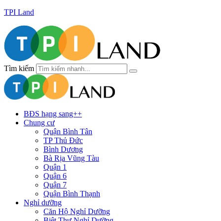
TPI Land
Tìm kiếm
BĐS hạng sang++
Chung cư
Quận Bình Tân
TP Thủ Đức
Bình Dương
Bà Rịa Vũng Tàu
Quận 1
Quận 6
Quận 7
Quận Bình Thạnh
Nghỉ dưỡng
Căn Hộ Nghỉ Dưỡng
Biệt Thự Nghỉ Dưỡng