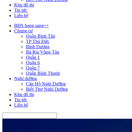
Khu đô thị
Tin tức
Liên hệ
BĐS hạng sang++
Chung cư
Quận Bình Tân
TP Thủ Đức
Bình Dương
Bà Rịa Vũng Tàu
Quận 1
Quận 6
Quận 7
Quận Bình Thạnh
Nghỉ dưỡng
Căn Hộ Nghỉ Dưỡng
Biệt Thự Nghỉ Dưỡng
Khu đô thị
Tin tức
Liên hệ