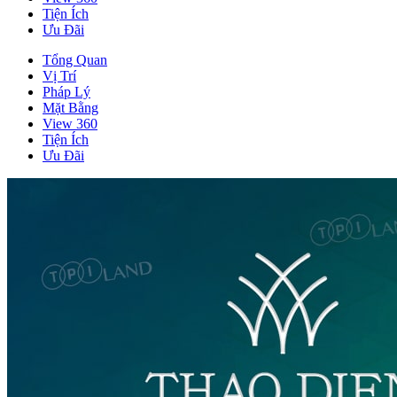
Tiện Ích
Ưu Đãi
Tổng Quan
Vị Trí
Pháp Lý
Mặt Bằng
View 360
Tiện Ích
Ưu Đãi