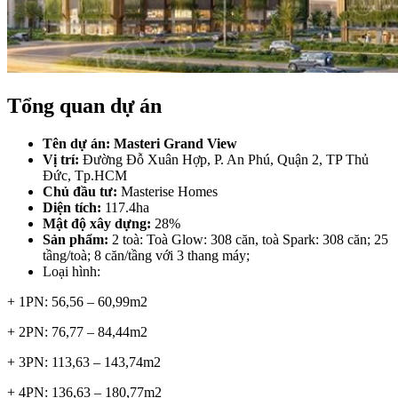
Tổng quan dự án
Tên dự án: Masteri Grand View
Vị trí:
Đường Đỗ Xuân Hợp, P. An Phú, Quận 2, TP Thủ
Đức, Tp.HCM
Chủ đầu tư:
Masterise Homes
Diện tích:
117.4ha
Mật độ xây dựng:
28%
Sản phẩm:
2 toà: Toà Glow: 308 căn, toà Spark: 308 căn; 25
tầng/toà; 8 căn/tầng với 3 thang máy;
Loại hình:
+ 1PN:
56,56 – 60,99m2
+ 2PN:
76,77 – 84,44m2
+ 3PN:
113,63 – 143,74m2
+ 4PN:
136,63 – 180,77m2