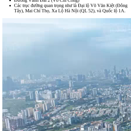
Đường Vành Đai 2 (Võ Chí Công)
Các trục đường quan trọng như là Đại lộ Võ Văn Kiệt (Đông
Tây), Mai Chí Thọ, Xa Lộ Hà Nội (QL 52), và Quốc lộ 1A.