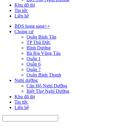
Khu đô thị
Tin tức
Liên hệ
BĐS hạng sang++
Chung cư
Quận Bình Tân
TP Thủ Đức
Bình Dương
Bà Rịa Vũng Tàu
Quận 1
Quận 6
Quận 7
Quận Bình Thạnh
Nghỉ dưỡng
Căn Hộ Nghỉ Dưỡng
Biệt Thự Nghỉ Dưỡng
Khu đô thị
Tin tức
Liên hệ