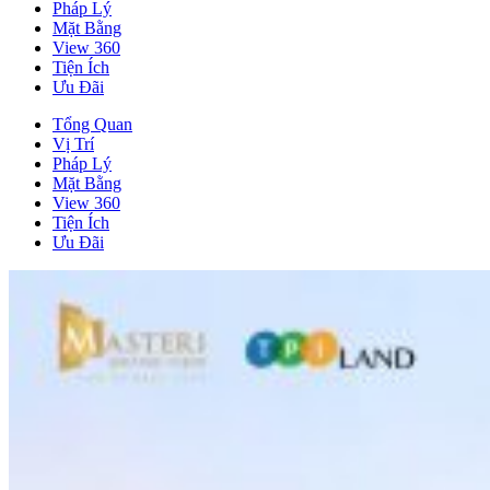
Pháp Lý
Mặt Bằng
View 360
Tiện Ích
Ưu Đãi
Tổng Quan
Vị Trí
Pháp Lý
Mặt Bằng
View 360
Tiện Ích
Ưu Đãi