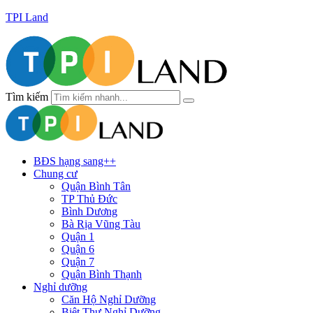
TPI Land
Tìm kiếm
BĐS hạng sang++
Chung cư
Quận Bình Tân
TP Thủ Đức
Bình Dương
Bà Rịa Vũng Tàu
Quận 1
Quận 6
Quận 7
Quận Bình Thạnh
Nghỉ dưỡng
Căn Hộ Nghỉ Dưỡng
Biệt Thự Nghỉ Dưỡng