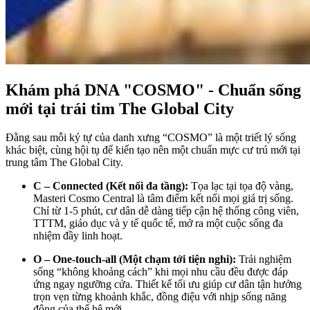
Khám phá DNA "COSMO" - Chuẩn sống
mới tại trái tim The Global City
Đằng sau mỗi ký tự của danh xưng “COSMO” là một triết lý sống
khác biệt, cùng hội tụ để kiến tạo nên một chuẩn mực cư trú mới tại
trung tâm The Global City.
C – Connected (Kết nối đa tầng):
Tọa lạc tại tọa độ vàng,
Masteri Cosmo Central là tâm điểm kết nối mọi giá trị sống.
Chỉ từ 1-5 phút, cư dân dễ dàng tiếp cận hệ thống công viên,
TTTM, giáo dục và y tế quốc tế, mở ra một cuộc sống đa
nhiệm đầy linh hoạt.
O – One-touch-all (Một chạm tới tiện nghi):
Trải nghiệm
sống “không khoảng cách” khi mọi nhu cầu đều được đáp
ứng ngay ngưỡng cửa. Thiết kế tối ưu giúp cư dân tận hưởng
trọn vẹn từng khoảnh khắc, đồng điệu với nhịp sống năng
động của thế hệ mới.