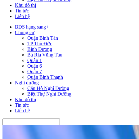
Khu đô thị
Tin tức
Liên hệ
BĐS hạng sang++
Chung cư
Quận Bình Tân
TP Thủ Đức
Bình Dương
Bà Rịa Vũng Tàu
Quận 1
Quận 6
Quận 7
Quận Bình Thạnh
Nghỉ dưỡng
Căn Hộ Nghỉ Dưỡng
Biệt Thự Nghỉ Dưỡng
Khu đô thị
Tin tức
Liên hệ