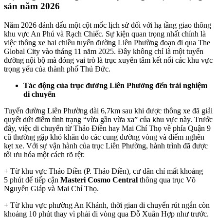
sản năm 2026
Năm 2026 đánh dấu một cột mốc lịch sử đối với hạ tầng giao thông
khu vực An Phú và Rạch Chiếc. Sự kiện quan trọng nhất chính là
việc thông xe hai chiều tuyến đường Liên Phường đoạn đi qua The
Global City vào tháng 11 năm 2025.
Đây không chỉ là một tuyến
đường nội bộ mà đóng vai trò là trục xuyên tâm kết nối các khu vực
trọng yếu của thành phố Thủ Đức.
Tác động của trục đường Liên Phường đến trải nghiệm
di chuyển
Tuyến đường Liên Phường dài
6,7
km sau khi được thông xe đã giải
quyết dứt điểm tình trạng “vừa gần vừa xa” của khu vực này.
Trước
đây, việc di chuyển từ Thảo Điền hay Mai Chí Thọ về phía Quận 9
cũ thường gặp khó khăn do các cung đường vòng và điểm nghẽn
kẹt xe.
Với sự vận hành của trục Liên Phường, hành trình đã được
tối ưu hóa một cách rõ rệt:
+ Từ khu vực Thảo Điền (P. Thảo Điền), cư dân chỉ mất khoảng
5
phút để tiếp cận
Masteri Cosmo Central
thông qua trục Võ
Nguyên Giáp và Mai Chí Thọ.
+ Từ khu vực phường An Khánh, thời gian di chuyển rút ngắn còn
khoảng
10
phút thay vì phải đi vòng qua Đỗ Xuân Hợp như trước.