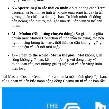
S – Spectrum (Đa sắc thái cá nhân):
Với phong cách Terra
Tropical và bảng màu tinh tế, không gian sống tại đây là tấm
gương phản chiếu cá tính độc bản. Từ bình minh sôi động
đến hoàng hôn rực rỡ, mỗi góc nhỏ đều tôn vinh vị thế chủ
nhân.
M – Motion (Nhịp sống chuyển động):
Sự giao thoa giữa
chuẩn mực Masteri Collection và tinh thần trẻ trung, tạo nên
nguồn năng lượng tích cực, thôi thúc cư dân không ngừng
trải nghiệm và kết nối mỗi ngày.
O – Open to the world (Mở ra thế giới):
Một không gian
sống không giới hạn, kết nối trực tiếp với dòng chảy văn
minh toàn cầu, nơi những giá trị hiện đại và bền vững luôn
hiện hữu.
Tại Masteri Cosmo Central, mỗi cá nhân là một mảnh ghép độc bản,
cùng nhau vẽ nên bức tranh cộng đồng Cosmo ưu tú và đa bản sắc.