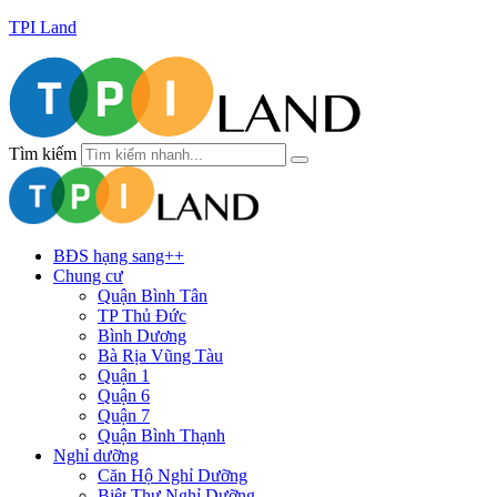
TPI Land
Tìm kiếm
BĐS hạng sang++
Chung cư
Quận Bình Tân
TP Thủ Đức
Bình Dương
Bà Rịa Vũng Tàu
Quận 1
Quận 6
Quận 7
Quận Bình Thạnh
Nghỉ dưỡng
Căn Hộ Nghỉ Dưỡng
Biệt Thự Nghỉ Dưỡng