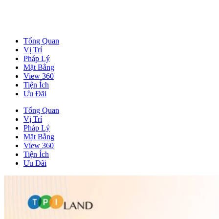
Tổng Quan
Vị Trí
Pháp Lý
Mặt Bằng
View 360
Tiện Ích
Ưu Đãi
Tổng Quan
Vị Trí
Pháp Lý
Mặt Bằng
View 360
Tiện Ích
Ưu Đãi