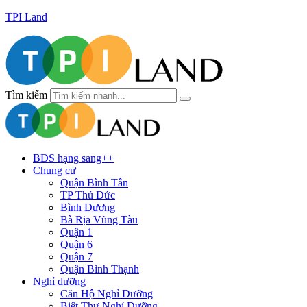
TPI Land
Tìm kiếm
BĐS hạng sang++
Chung cư
Quận Bình Tân
TP Thủ Đức
Bình Dương
Bà Rịa Vũng Tàu
Quận 1
Quận 6
Quận 7
Quận Bình Thạnh
Nghỉ dưỡng
Căn Hộ Nghỉ Dưỡng
Biệt Thự Nghỉ Dưỡng