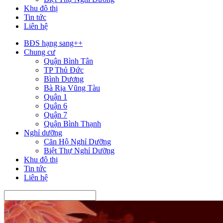
Khu đô thị
Tin tức
Liên hệ
BĐS hạng sang++
Chung cư
Quận Bình Tân
TP Thủ Đức
Bình Dương
Bà Rịa Vũng Tàu
Quận 1
Quận 6
Quận 7
Quận Bình Thạnh
Nghỉ dưỡng
Căn Hộ Nghỉ Dưỡng
Biệt Thự Nghỉ Dưỡng
Khu đô thị
Tin tức
Liên hệ