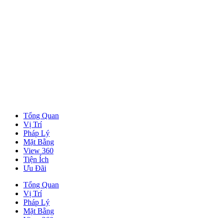
Tổng Quan
Vị Trí
Pháp Lý
Mặt Bằng
View 360
Tiện Ích
Ưu Đãi
Tổng Quan
Vị Trí
Pháp Lý
Mặt Bằng