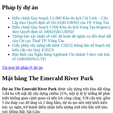
Pháp lý dự án
Điều chỉnh Quy hoạch 1/2.000 Khu du lịch Chí Linh – Cửa
Lấp theo Quyết định số 1613/QĐ-UBND của TP. Vũng Tàu
Điều chỉnh Quy hoạch 1/500 Khu du lịch Vung Tau Regency
theo Quyết định số 10692/QĐ-UBND
Thông báo xác nhận về việc đã hoàn tất nghĩa vụ tiền thuê đất
của Chi cục Thuế TP. Vũng Tàu
Giấy phép xây dựng (đã được CQCQ thông báo kế hoạch dự
kiến cấp vào Quý 4/2023)
Bảo lãnh của Ngân hàng Agribank Chi nhánh 5 theo văn bản
số 1446/NHNo5-TD
Tải trọn bộ pháp lý dự án
Mặt bằng The Emerald River Park
Dự án The Emerald River Park
được xây dựng trên khu đất rộng
1,84 ha với mật độ xây dựng chiếm 31%, một tỷ lệ lý tưởng để phát
triển không gian cảnh quan và tiện ích công cộng.
Với cấu trúc gồm
5 tòa tháp cao 40 tầng và 2 tầng hầm, dự án tạo nên một khối kiến
trúc uy nghi, trở thành điểm nhấn biểu tượng mới trên bầu trời khu
vực Đông Bắc Sài Gòn.