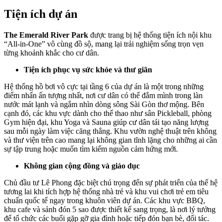
Tiện ích dự án
The Emerald River Park
được trang bị hệ thống tiện ích nội khu
“All-in-One” vô cùng đồ sộ, mang lại trải nghiệm sống trọn vẹn
từng khoảnh khắc cho cư dân.
Tiện ích phục vụ sức khỏe và thư giãn
Hệ thống hồ bơi vô cực tại tầng 6 của dự án là một trong những
điểm nhấn ấn tượng nhất, nơi cư dân có thể đắm mình trong làn
nước mát lạnh và ngắm nhìn dòng sông Sài Gòn thơ mộng.
Bên
cạnh đó, các khu vực dành cho thể thao như sân Pickleball, phòng
Gym hiện đại, khu Yoga và Sauna giúp cư dân tái tạo năng lượng
sau mỗi ngày làm việc căng thẳng.
Khu vườn nghệ thuật trên không
và thư viện trên cao mang lại không gian tĩnh lặng cho những ai cần
sự tập trung hoặc muốn tìm kiếm nguồn cảm hứng mới.
Không gian cộng đồng và giáo dục
Chủ đầu tư Lê Phong đặc biệt chú trọng đến sự phát triển của thế hệ
tương lai khi tích hợp hệ thống nhà trẻ và khu vui chơi trẻ em tiêu
chuẩn quốc tế ngay trong khuôn viên dự án.
Các khu vực BBQ,
khu cafe và sảnh đón 5 sao được thiết kế sang trọng, là nơi lý tưởng
để tổ chức các buổi gặp gỡ gia đình hoặc tiếp đón bạn bè, đối tác.