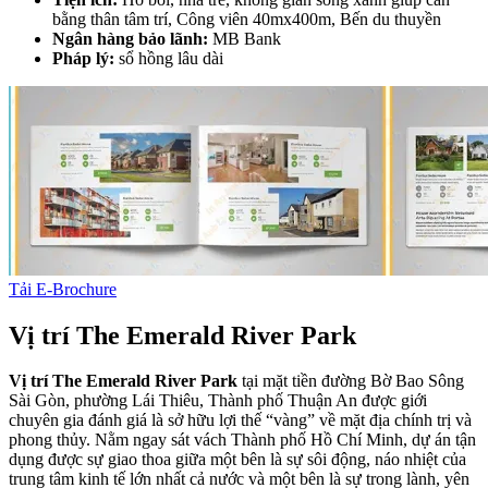
bằng thân tâm trí, Công viên 40mx400m, Bến du thuyền
Ngân hàng bảo lãnh:
MB Bank
Pháp lý:
sổ hồng lâu dài
Tải E-Brochure
Vị trí The Emerald River Park
Vị trí The Emerald River Park
tại mặt tiền đường Bờ Bao Sông
Sài Gòn, phường Lái Thiêu, Thành phố Thuận An được giới
chuyên gia đánh giá là sở hữu lợi thế “vàng” về mặt địa chính trị và
phong thủy. Nằm ngay sát vách Thành phố Hồ Chí Minh, dự án tận
dụng được sự giao thoa giữa một bên là sự sôi động, náo nhiệt của
trung tâm kinh tế lớn nhất cả nước và một bên là sự trong lành, yên