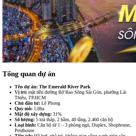
Tổng quan dự án
Tên dự án:
The Emerald River Park
Vị trí:
mặt tiền đường Bờ Bao Sông Sài Gòn, phường Lái
Thiêu, TP.HCM
Chủ đầu tư:
Lê Phong
Quy mô:
1,8ha
Mật độ xây dựng:
31%
Số lượng:
5 toà tháp, 2 hầm, 40 tầng, 2.460 căn hộ
Loại hình:
Căn hộ từ 1 – 3 phòng ngủ, Duplex, Shophouse,
Penthouse
Tiện ích:
Hồ bơi, nhà trẻ, không gian sống xanh giúp cân