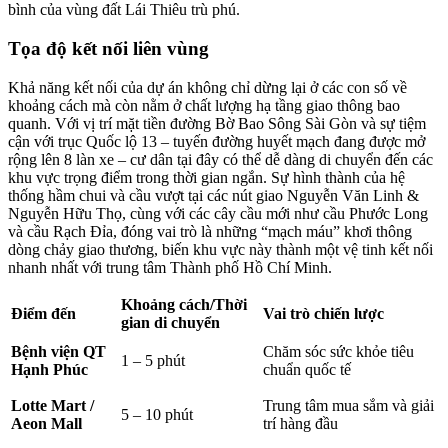
bình của vùng đất Lái Thiêu trù phú.
Tọa độ kết nối liên vùng
Khả năng kết nối của dự án không chỉ dừng lại ở các con số về
khoảng cách mà còn nằm ở chất lượng hạ tầng giao thông bao
quanh. Với vị trí mặt tiền đường Bờ Bao Sông Sài Gòn và sự tiệm
cận với trục Quốc lộ 13 – tuyến đường huyết mạch đang được mở
rộng lên 8 làn xe – cư dân tại đây có thể dễ dàng di chuyển đến các
khu vực trọng điểm trong thời gian ngắn.
Sự hình thành của hệ
thống hầm chui và cầu vượt tại các nút giao Nguyễn Văn Linh &
Nguyễn Hữu Thọ, cùng với các cây cầu mới như cầu Phước Long
và cầu Rạch Đỉa, đóng vai trò là những “mạch máu” khơi thông
dòng chảy giao thương, biến khu vực này thành một vệ tinh kết nối
nhanh nhất với trung tâm Thành phố Hồ Chí Minh.
Khoảng cách/Thời
Điểm đến
Vai trò chiến lược
gian di chuyển
Bệnh viện QT
Chăm sóc sức khỏe tiêu
1 – 5 phút
Hạnh Phúc
chuẩn quốc tế
Lotte Mart /
Trung tâm mua sắm và giải
5 – 10 phút
Aeon Mall
trí hàng đầu