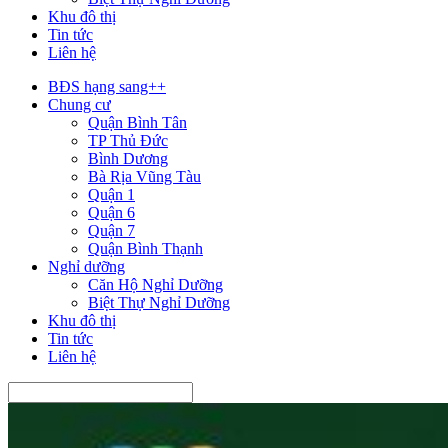
Khu đô thị
Tin tức
Liên hệ
BĐS hạng sang++
Chung cư
Quận Bình Tân
TP Thủ Đức
Bình Dương
Bà Rịa Vũng Tàu
Quận 1
Quận 6
Quận 7
Quận Bình Thạnh
Nghỉ dưỡng
Căn Hộ Nghỉ Dưỡng
Biệt Thự Nghỉ Dưỡng
Khu đô thị
Tin tức
Liên hệ