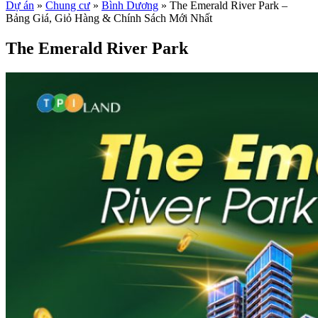
Dự án
»
Chung cư
»
Bình Dương
»
The Emerald River Park –
Bảng Giá, Giỏ Hàng & Chính Sách Mới Nhất
The Emerald River Park