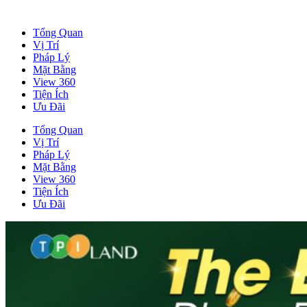
Tổng Quan
Vị Trí
Pháp Lý
Mặt Bằng
View 360
Tiện Ích
Ưu Đãi
Tổng Quan
Vị Trí
Pháp Lý
Mặt Bằng
View 360
Tiện Ích
Ưu Đãi