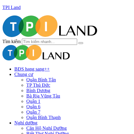
TPI Land
Tìm kiếm
BĐS hạng sang++
Chung cư
Quận Bình Tân
TP Thủ Đức
Bình Dương
Bà Rịa Vũng Tàu
Quận 1
Quận 6
Quận 7
Quận Bình Thạnh
Nghỉ dưỡng
Căn Hộ Nghỉ Dưỡng
Biệt Thự Nghỉ Dưỡng