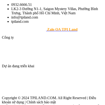
0932.6666.51
LK2-3 Đường N1-1, Saigon Mystery Villas, Phường Bình
Trưng, Thành phố Hồ Chí Minh, Việt Nam
info@tpiland.com
tpiland.com
>> Theo dõi
Zalo OA TPI Land
Công ty
Giới thiệu
Dự án
Tin tức
Tuyển dụng
Dự án đang triển khai
Thanh Phú Centre Point
Maia Resort Hồ Tràm
Beacon Blanca City Vũng Tàu
Copyright © 2024 TPILAND.COM. All Right Reserved | Điều
khoản sử dụng | Chính sách bảo mật