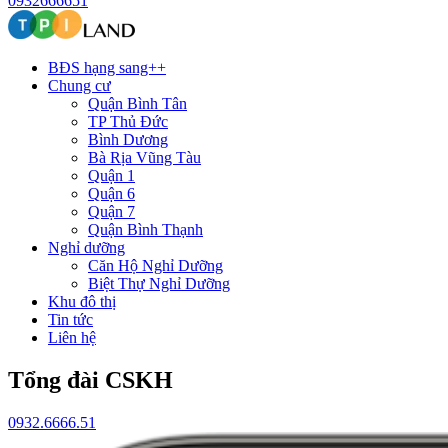
0932666651
BĐS hạng sang++
Chung cư
Quận Bình Tân
TP Thủ Đức
Bình Dương
Bà Rịa Vũng Tàu
Quận 1
Quận 6
Quận 7
Quận Bình Thạnh
Nghỉ dưỡng
Căn Hộ Nghỉ Dưỡng
Biệt Thự Nghỉ Dưỡng
Khu đô thị
Tin tức
Liên hệ
Tổng đài CSKH
0932.6666.51