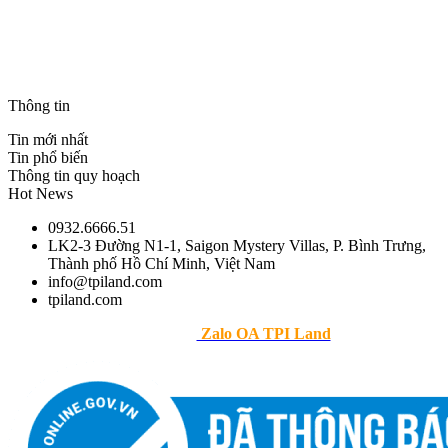
The Maris Vũng Tàu
BLANCA CITY VŨNG TÀU – TPILAND
Casa Villa Townhouse – Blanca City Vũng Tàu
THANH PHÚ CENTRE POINT – CSBH & ƯU ĐÃI
Thông tin
Tin mới nhất
Tin phổ biến
Thông tin quy hoạch
Hot News
0932.6666.51
LK2-3 Đường N1-1, Saigon Mystery Villas, P. Bình Trưng,
Thành phố Hồ Chí Minh, Việt Nam
info@tpiland.com
tpiland.com
>> Theo dõi
Zalo OA TPI Land