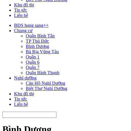
Khu đô thị
Tin tức
Liên hệ
BĐS hạng sang++
Chung cư
Quận Bình Tân
TP Thủ Đức
Bình Dương
Bà Rịa Vũng Tàu
Quận 1
Quận 6
Quận 7
Quận Bình Thạnh
Nghỉ dưỡng
Căn Hộ Nghỉ Dưỡng
Biệt Thự Nghỉ Dưỡng
Khu đô thị
Tin tức
Liên hệ
Bình Dương