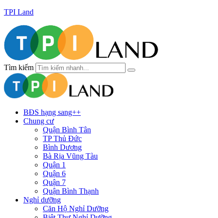
TPI Land
Tìm kiếm
BĐS hạng sang++
Chung cư
Quận Bình Tân
TP Thủ Đức
Bình Dương
Bà Rịa Vũng Tàu
Quận 1
Quận 6
Quận 7
Quận Bình Thạnh
Nghỉ dưỡng
Căn Hộ Nghỉ Dưỡng
Biệt Thự Nghỉ Dưỡng