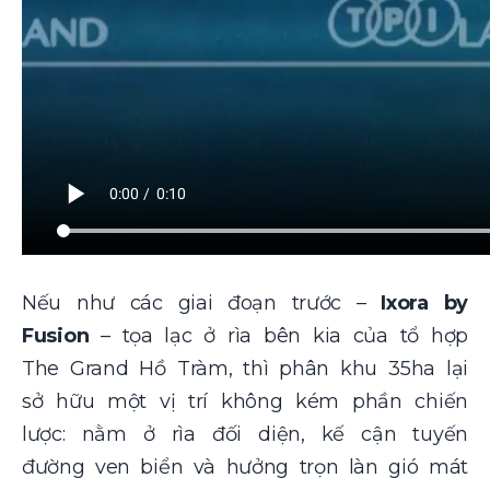
Nếu như các giai đoạn trước –
Ixora by
Fusion
– tọa lạc ở rìa bên kia của tổ hợp
The Grand Hồ Tràm, thì
phân khu 35ha
lại
sở hữu một vị trí không kém phần chiến
lược: nằm ở rìa đối diện, kế cận tuyến
đường ven biển và hưởng trọn làn gió mát