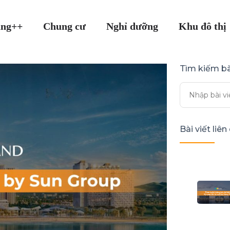
ang++
Chung cư
Nghỉ dưỡng
Khu đô thị
Tìm kiếm bà
Bài viết liê