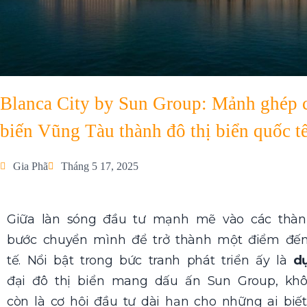
Blanca City by Sun Group: Mảnh ghép c
biến Vũng Tàu thành đô thị biển quốc t
Gia Phã
Tháng 5 17, 2025
Giữa làn sóng đầu tư mạnh mẽ vào các thàn
bước chuyển mình để trở thành một điểm đế
tế. Nổi bật trong bức tranh phát triển ấy là
d
đại đô thị biển mang dấu ấn Sun Group, khô
còn là cơ hội đầu tư dài hạn cho những ai biết