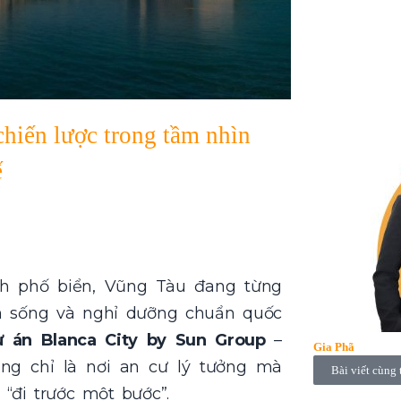
hiến lược trong tầm nhìn
ế
h phố biển, Vũng Tàu đang từng
n sống và nghỉ dưỡng chuẩn quốc
ự án Blanca City by Sun Group
–
Gia Phã
ng chỉ là nơi an cư lý tưởng mà
Bài viết cùng 
 “đi trước một bước”.