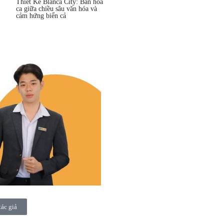
Thiết Kế Blanca City: Bản hòa
ca giữa chiều sâu văn hóa và
cảm hứng biển cả
tác giả