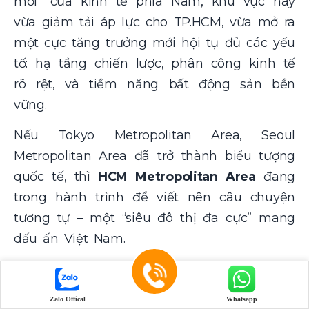
mới” của kinh tế phía Nam, khu vực này
vừa giảm tải áp lực cho TP.HCM, vừa mở ra
một cực tăng trưởng mới hội tụ đủ các yếu
tố: hạ tầng chiến lược, phân công kinh tế
rõ rệt, và tiềm năng bất động sản bền
vững.
Nếu Tokyo Metropolitan Area, Seoul
Metropolitan Area đã trở thành biểu tượng
quốc tế, thì
HCM Metropolitan Area
đang
trong hành trình để viết nên câu chuyện
tương tự – một “siêu đô thị đa cực” mang
dấu ấn Việt Nam.
Liên hệ ngay với đội ngũ tư vấn của
TPILand
để cập nhật thông tin chi tiết và
Zalo Offical
Whatsapp