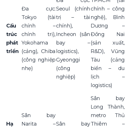
Đa cực:
TP.HCM (tài
Đa cực:
Seoul (chính
chính – công
Tokyo (tài
trị – tài
nghệ), Bình
Cấu
chính –
chính),
Dương –
trúc
chính trị),
Incheon (sân
Đồng Nai
phát
Yokohama
bay –
(sản xuất,
triển
(cảng), Chiba
logistics),
R&D), Vũng
(công nghiệp
Gyeonggi
Tàu (cảng
nhẹ)
(công
biển – du
nghiệp)
lịch –
logistics)
Sân bay
Long Thành,
Sân bay
metro Thủ
Hạ
Narita –
Sân bay
Thiêm –