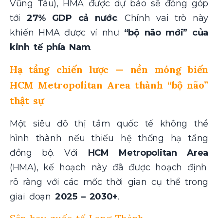
Vũng Tàu), HMA được dự báo sẽ đóng góp
tới
27% GDP cả nước
. Chính vai trò này
khiến HMA được ví như
“bộ não mới” của
kinh tế phía Nam
.
Hạ tầng chiến lược — nền móng biến
HCM Metropolitan Area thành “bộ não”
thật sự
Một siêu đô thị tầm quốc tế không thể
hình thành nếu thiếu hệ thống hạ tầng
đồng bộ. Với
HCM Metropolitan Area
(HMA), kế hoạch này đã được hoạch định
rõ ràng với các mốc thời gian cụ thể trong
giai đoạn
2025 – 2030+
.