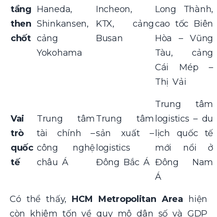
tầng
Haneda,
Incheon,
Long Thành,
then
Shinkansen,
KTX, cảng
cao tốc Biên
chốt
cảng
Busan
Hòa – Vũng
Yokohama
Tàu, cảng
Cái Mép –
Thị Vải
Trung tâm
Vai
Trung tâm
Trung tâm
logistics – du
trò
tài chính –
sản xuất –
lịch quốc tế
quốc
công nghệ
logistics
mới nổi ở
tế
châu Á
Đông Bắc Á
Đông Nam
Á
Có thể thấy,
HCM Metropolitan Area
hiện
còn khiêm tốn về quy mô dân số và GDP