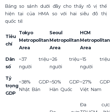
Bảng so sánh dưới đây cho thấy rõ vị thế
hiện tại của HMA so với hai siêu đô thị
quốc tế:
Tokyo
Seoul
HCM
Tiêu
Metropolitan
Metropolitan
Metropolitan
chí
Area
Area
Area
Dân
~37 triệu
~26 triệu
~15 triệu
số
người
người
người
Tỷ
~38% GDP
~50% GDP
~27% GDP
trọng
Nhật Bản
Hàn Quốc
Việt Nam
GDP
Đa cực: