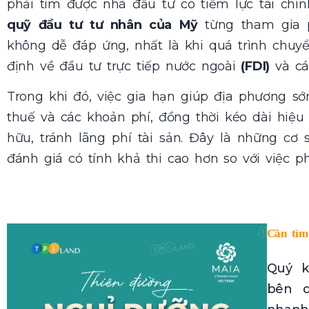
phải tìm được nhà đầu tư có tiềm lực tài ch
quỹ đầu tư tư nhân của Mỹ
từng tham gia p
không dễ đáp ứng, nhất là khi quá trình chuy
định về đầu tư trực tiếp nước ngoài
(FDI)
và cá
Trong khi đó, việc gia hạn giúp địa phương sớ
thuế và các khoản phí, đồng thời kéo dài hiệu
hữu, tránh lãng phí tài sản. Đây là những cơ
đánh giá có tính khả thi cao hơn so với việc ph
Cần tìm
Quý k
bên d