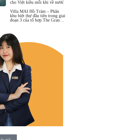
cho Việt kiều mỗi khi về nước
Villa MAI Hồ Tràm – Phân
khu biệt thự đầu tiên trong giai
đoạn 3 của tổ hợp The Grand
Hồ Tràm
tác giả