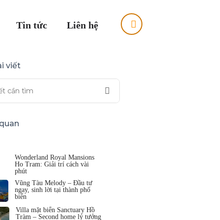
Tin tức
Liên hệ
i viết
n quan
Wonderland Royal Mansions
Ho Tram: Giải trí cách vài
phút
Vũng Tàu Melody – Đầu tư
ngay, sinh lời tại thành phố
biển
Villa mặt biển Sanctuary Hồ
Tràm – Second home lý tưởng