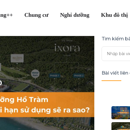
ang++
Chung cư
Nghỉ dưỡng
Khu đô thị
Tìm kiếm bà
Bài viết liê