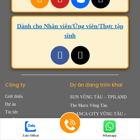
Dành cho Nhân viên/Ứng viên/Thực tập
sinh
Công ty
Dự án đang triển khai
Giới thiệu
SUN VŨNG TÀU – TPILAND
Dự án
The Maris Vũng Tàu
Tin tức
BLANCA CITY VŨNG TÀU –
Tuyển dụng
TPILAND
Casa Villa Townhouse – Blanca City
Zalo Offical
Whatsapp
Vũng Tàu