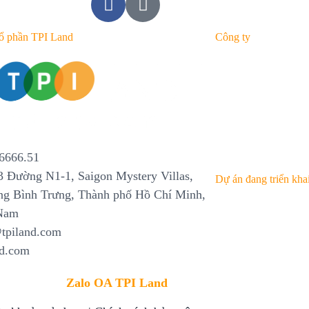
ổ phần TPI Land
Công ty
Giới thiệu
Dự án
Tin tức
Tuyển dụng
6666.51
 Đường N1-1, Saigon Mystery Villas,
Dự án đang triển kha
g Bình Trưng, Thành phố Hồ Chí Minh,
 Nam
Thanh Phú Centre 
tpiland.com
nd.com
Maia Resort Hồ T
Beacon Blanca Ci
>> Theo dõi
Zalo OA TPI Land