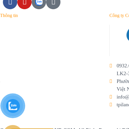
Thông tin
Công ty C
Tin mới nhất
Tin phổ biến
Thông tin quy hoạch
Hot News
0932.
LK2-3
Phườn
Việt
info@
tpila