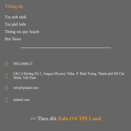
Thông tin
Tin mới nhất
Tin phổ biến
Thông tin quy hoạch
Hot News
0932.6666.51
LK2-3 Đường N1-1, Saigon Mystery Villas, P. Bình Trưng, Thành phố Hồ Chí
Minh, Việt Nam
info@tpiland.com
tpiland.com
>> Theo dõi
Zalo OA TPI Land