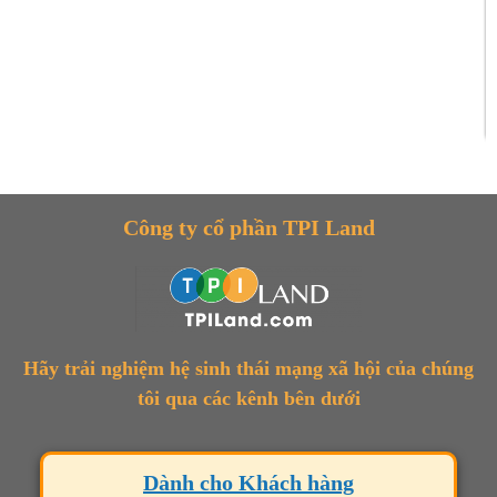
Công ty cổ phần TPI Land
Hãy trải nghiệm hệ sinh thái mạng xã hội của chúng
tôi qua các kênh bên dưới
Dành cho Khách hàng