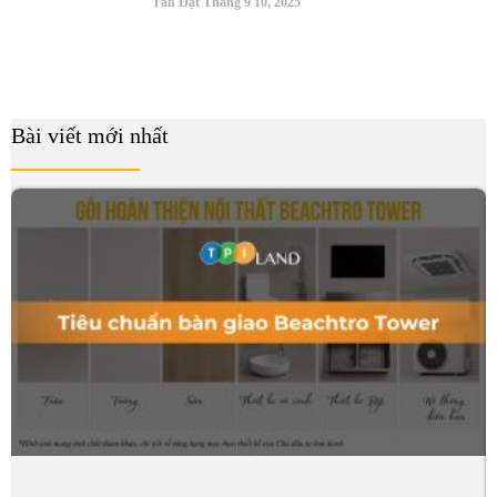
Tấn Đạt
Tháng 9 10, 2025
Bài viết mới nhất
B