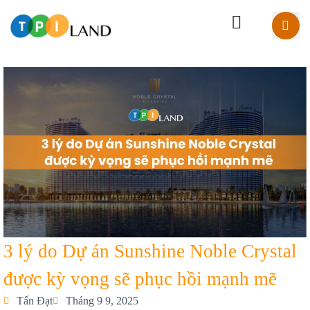
3 lý do Dự án Sunshine Noble Crystal
được kỳ vọng sẽ phục hồi mạnh mẽ
Tấn Đạt
Tháng 9 9, 2025