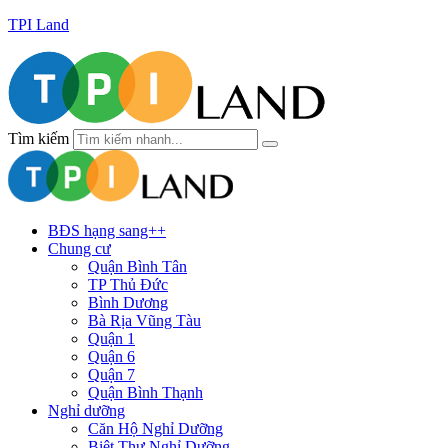
TPI Land
Tìm kiếm
BĐS hạng sang++
Chung cư
Quận Bình Tân
TP Thủ Đức
Bình Dương
Bà Rịa Vũng Tàu
Quận 1
Quận 6
Quận 7
Quận Bình Thạnh
Nghỉ dưỡng
Căn Hộ Nghỉ Dưỡng
Biệt Thự Nghỉ Dưỡng