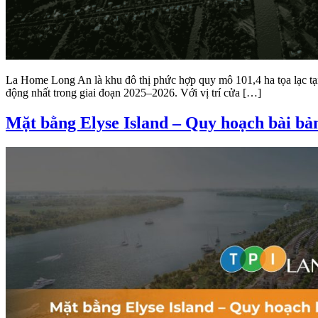
La Home Long An là khu đô thị phức hợp quy mô 101,4 ha tọa lạc t
động nhất trong giai đoạn 2025–2026. Với vị trí cửa […]
Mặt bằng Elyse Island – Quy hoạch bài bản,