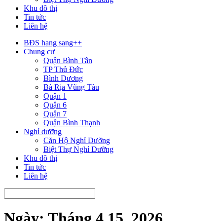
Khu đô thị
Tin tức
Liên hệ
BĐS hạng sang++
Chung cư
Quận Bình Tân
TP Thủ Đức
Bình Dương
Bà Rịa Vũng Tàu
Quận 1
Quận 6
Quận 7
Quận Bình Thạnh
Nghỉ dưỡng
Căn Hộ Nghỉ Dưỡng
Biệt Thự Nghỉ Dưỡng
Khu đô thị
Tin tức
Liên hệ
Ngày:
Tháng 4 15, 2026