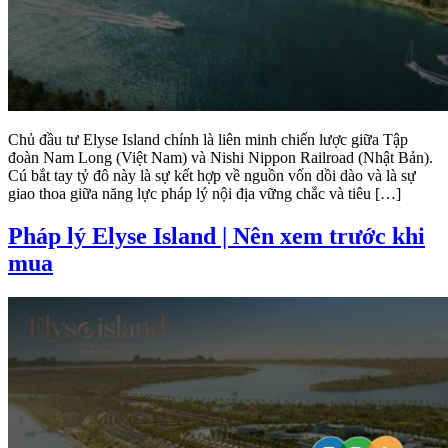
Chủ đầu tư Elyse Island chính là liên minh chiến lược giữa Tập
đoàn Nam Long (Việt Nam) và Nishi Nippon Railroad (Nhật Bản).
Cú bắt tay tỷ đô này là sự kết hợp về nguồn vốn dồi dào và là sự
giao thoa giữa năng lực pháp lý nội địa vững chắc và tiêu […]
Pháp lý Elyse Island | Nên xem trước khi
mua