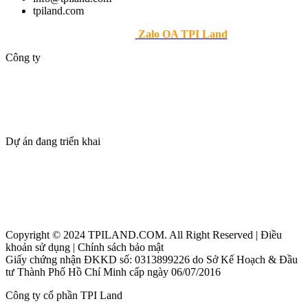
tpiland.com
>> Theo dõi
Zalo OA TPI Land
Công ty
Giới thiệu
Dự án
Tin tức
Tuyển dụng
Dự án đang triển khai
Thanh Phú Centre Point
Maia Resort Hồ Tràm
Beacon Blanca City Vũng Tàu
Copyright © 2024 TPILAND.COM. All Right Reserved | Điều
khoản sử dụng | Chính sách bảo mật
Giấy chứng nhận ĐKKD số: 0313899226 do Sở Kế Hoạch & Đầu
tư Thành Phố Hồ Chí Minh cấp ngày 06/07/2016
Công ty cổ phần TPI Land