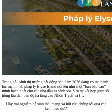
Trong bối cảnh thị trường bất động sản năm 2026 đang có sự thanh
lọc mạnh mẽ, pháp lý Elyse Island nổi lên như một “bản báo cáo”
minh bạch nhất cho các nhà đầu tư sành sỏi. Với sự kết hợp giữa sổ
hồng lâu dài, tiến độ hạ tầng cầu Nhơn Trạch và […]
Hãy trải nghiệm hệ sinh thái mạng xã hội của chúng tôi qua các
kênh bên dưới