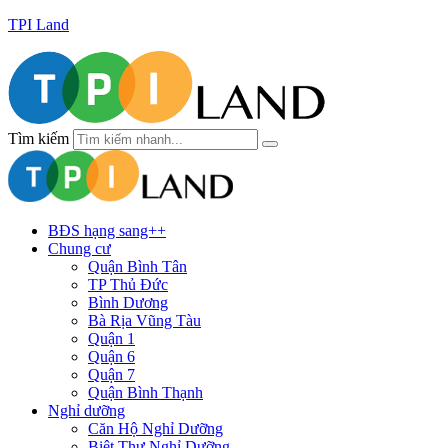
TPI Land
Tìm kiếm
BĐS hạng sang++
Chung cư
Quận Bình Tân
TP Thủ Đức
Bình Dương
Bà Rịa Vũng Tàu
Quận 1
Quận 6
Quận 7
Quận Bình Thạnh
Nghỉ dưỡng
Căn Hộ Nghỉ Dưỡng
Biệt Thự Nghỉ Dưỡng