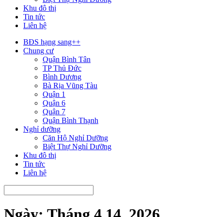
Khu đô thị
Tin tức
Liên hệ
BĐS hạng sang++
Chung cư
Quận Bình Tân
TP Thủ Đức
Bình Dương
Bà Rịa Vũng Tàu
Quận 1
Quận 6
Quận 7
Quận Bình Thạnh
Nghỉ dưỡng
Căn Hộ Nghỉ Dưỡng
Biệt Thự Nghỉ Dưỡng
Khu đô thị
Tin tức
Liên hệ
Ngày:
Tháng 4 14, 2026