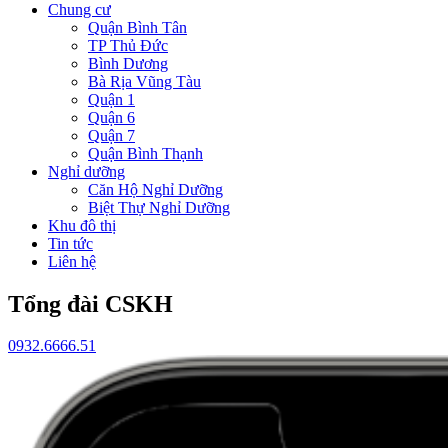
Chung cư
Quận Bình Tân
TP Thủ Đức
Bình Dương
Bà Rịa Vũng Tàu
Quận 1
Quận 6
Quận 7
Quận Bình Thạnh
Nghỉ dưỡng
Căn Hộ Nghỉ Dưỡng
Biệt Thự Nghỉ Dưỡng
Khu đô thị
Tin tức
Liên hệ
Tổng đài CSKH
0932.6666.51