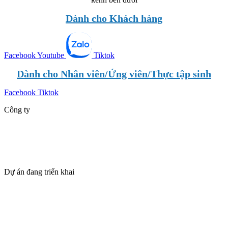
Dành cho Khách hàng
Facebook
Youtube
Tiktok
Dành cho Nhân viên/Ứng viên/Thực tập sinh
Facebook
Tiktok
Công ty
Giới thiệu
Dự án
Tin tức
Tuyển dụng
Dự án đang triển khai
SUN VŨNG TÀU – TPILAND
The Maris Vũng Tàu
BLANCA CITY VŨNG TÀU – TPILAND
Casa Villa Townhouse – Blanca City Vũng Tàu
THANH PHÚ CENTRE POINT – CSBH & ƯU ĐÃI