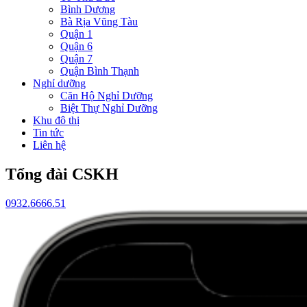
Bình Dương
Bà Rịa Vũng Tàu
Quận 1
Quận 6
Quận 7
Quận Bình Thạnh
Nghỉ dưỡng
Căn Hộ Nghỉ Dưỡng
Biệt Thự Nghỉ Dưỡng
Khu đô thị
Tin tức
Liên hệ
Tổng đài CSKH
0932.6666.51