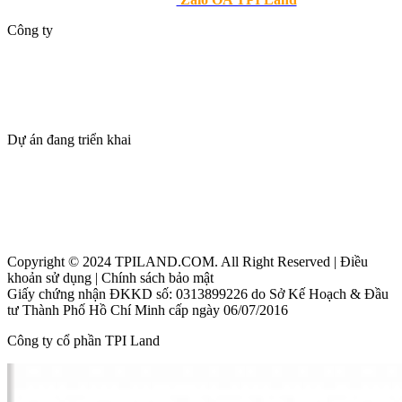
Công ty
Giới thiệu
Dự án
Tin tức
Tuyển dụng
Dự án đang triển khai
Thanh Phú Centre Point
Maia Resort Hồ Tràm
Beacon Blanca City Vũng Tàu
Copyright © 2024 TPILAND.COM. All Right Reserved | Điều
khoản sử dụng | Chính sách bảo mật
Giấy chứng nhận ĐKKD số: 0313899226 do Sở Kế Hoạch & Đầu
tư Thành Phố Hồ Chí Minh cấp ngày 06/07/2016
Công ty cổ phần TPI Land