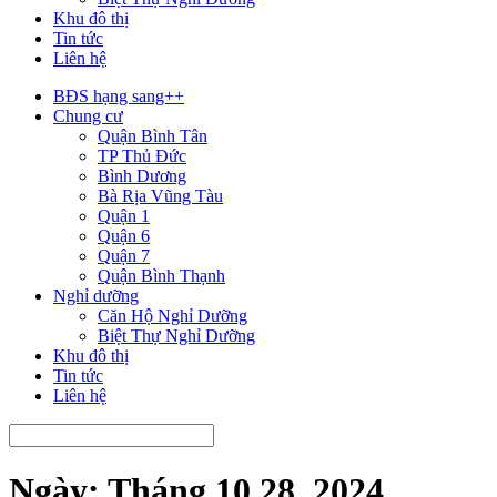
Khu đô thị
Tin tức
Liên hệ
BĐS hạng sang++
Chung cư
Quận Bình Tân
TP Thủ Đức
Bình Dương
Bà Rịa Vũng Tàu
Quận 1
Quận 6
Quận 7
Quận Bình Thạnh
Nghỉ dưỡng
Căn Hộ Nghỉ Dưỡng
Biệt Thự Nghỉ Dưỡng
Khu đô thị
Tin tức
Liên hệ
Ngày:
Tháng 10 28, 2024