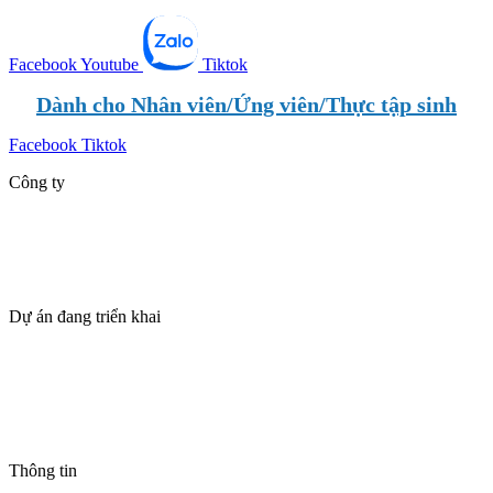
Facebook
Youtube
Tiktok
Dành cho Nhân viên/Ứng viên/Thực tập sinh
Facebook
Tiktok
Công ty
Giới thiệu
Dự án
Tin tức
Tuyển dụng
Dự án đang triển khai
SUN VŨNG TÀU – TPILAND
The Maris Vũng Tàu
BLANCA CITY VŨNG TÀU – TPILAND
Casa Villa Townhouse – Blanca City Vũng Tàu
THANH PHÚ CENTRE POINT – CSBH & ƯU ĐÃI
Thông tin