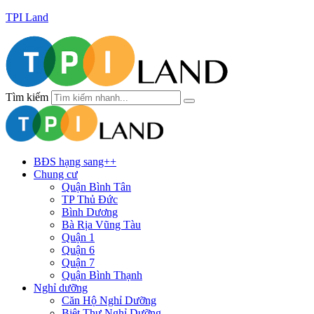
TPI Land
Tìm kiếm
BĐS hạng sang++
Chung cư
Quận Bình Tân
TP Thủ Đức
Bình Dương
Bà Rịa Vũng Tàu
Quận 1
Quận 6
Quận 7
Quận Bình Thạnh
Nghỉ dưỡng
Căn Hộ Nghỉ Dưỡng
Biệt Thự Nghỉ Dưỡng