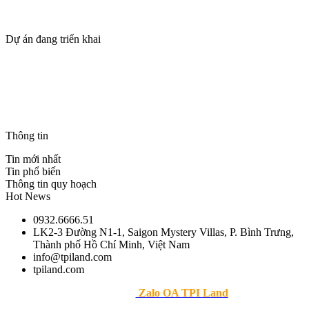
Tin tức
Tuyển dụng
Dự án đang triển khai
SUN VŨNG TÀU – TPILAND
The Maris Vũng Tàu
BLANCA CITY VŨNG TÀU – TPILAND
Casa Villa Townhouse – Blanca City Vũng Tàu
THANH PHÚ CENTRE POINT – CSBH & ƯU ĐÃI
Thông tin
Tin mới nhất
Tin phổ biến
Thông tin quy hoạch
Hot News
0932.6666.51
LK2-3 Đường N1-1, Saigon Mystery Villas, P. Bình Trưng,
Thành phố Hồ Chí Minh, Việt Nam
info@tpiland.com
tpiland.com
>> Theo dõi
Zalo OA TPI Land