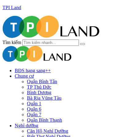
TPI Land
Tìm kiếm
BĐS hạng sang++
Chung cư
Quận Bình Tân
TP Thủ Đức
Bình Dương
Bà Rịa Vũng Tàu
Quận 1
Quận 6
Quận 7
Quận Bình Thạnh
Nghỉ dưỡng
Căn Hộ Nghỉ Dưỡng
Biệt Thự Nghỉ Dưỡng