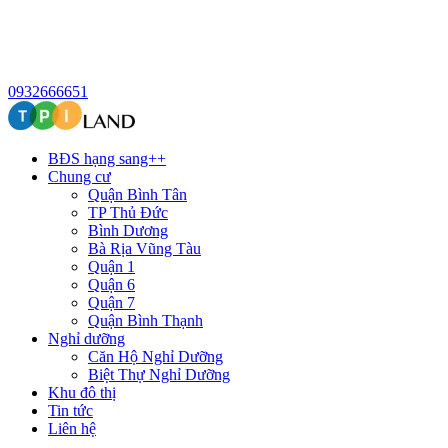
0932666651
BĐS hạng sang++
Chung cư
Quận Bình Tân
TP Thủ Đức
Bình Dương
Bà Rịa Vũng Tàu
Quận 1
Quận 6
Quận 7
Quận Bình Thạnh
Nghỉ dưỡng
Căn Hộ Nghỉ Dưỡng
Biệt Thự Nghỉ Dưỡng
Khu đô thị
Tin tức
Liên hệ