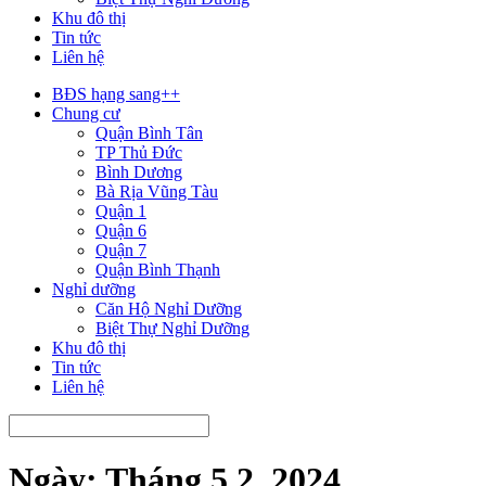
Khu đô thị
Tin tức
Liên hệ
BĐS hạng sang++
Chung cư
Quận Bình Tân
TP Thủ Đức
Bình Dương
Bà Rịa Vũng Tàu
Quận 1
Quận 6
Quận 7
Quận Bình Thạnh
Nghỉ dưỡng
Căn Hộ Nghỉ Dưỡng
Biệt Thự Nghỉ Dưỡng
Khu đô thị
Tin tức
Liên hệ
Ngày:
Tháng 5 2, 2024