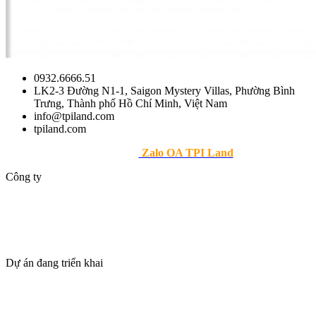
0932.6666.51
LK2-3 Đường N1-1, Saigon Mystery Villas, Phường Bình
Trưng, Thành phố Hồ Chí Minh, Việt Nam
info@tpiland.com
tpiland.com
>> Theo dõi
Zalo OA TPI Land
Công ty
Giới thiệu
Dự án
Tin tức
Tuyển dụng
Dự án đang triển khai
Thanh Phú Centre Point
Maia Resort Hồ Tràm