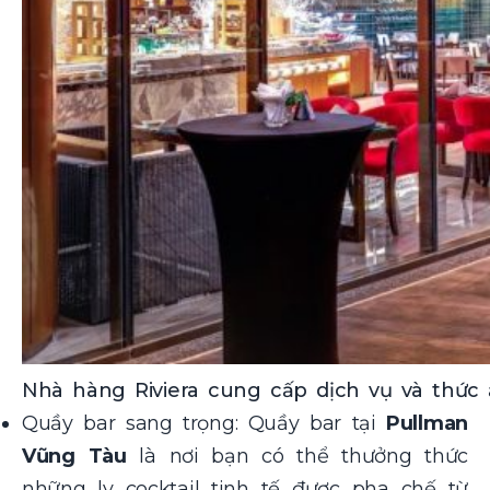
Nhà hàng Riviera cung cấp dịch vụ và thức 
Quầy bar sang trọng: Quầy bar tại
Pullman
Vũng Tàu
là nơi bạn có thể thưởng thức
những ly cocktail tinh tế được pha chế từ