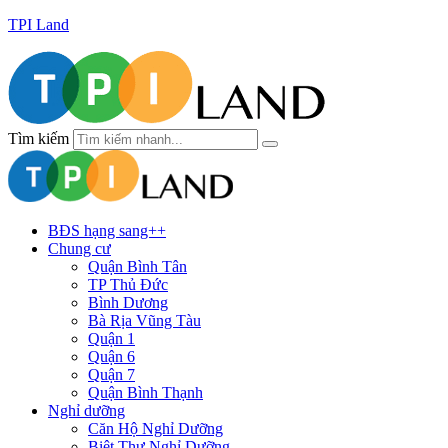
TPI Land
Tìm kiếm
BĐS hạng sang++
Chung cư
Quận Bình Tân
TP Thủ Đức
Bình Dương
Bà Rịa Vũng Tàu
Quận 1
Quận 6
Quận 7
Quận Bình Thạnh
Nghỉ dưỡng
Căn Hộ Nghỉ Dưỡng
Biệt Thự Nghỉ Dưỡng