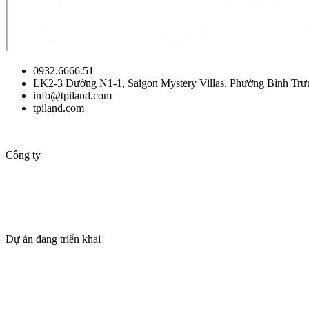
0932.6666.51
LK2-3 Đường N1-1, Saigon Mystery Villas, Phường Bình Trư
info@tpiland.com
tpiland.com
Công ty
Giới thiệu
Dự án
Tin tức
Tuyển dụng
Dự án đang triển khai
Thanh Phú Centre Point
Maia Resort Hồ Tràm