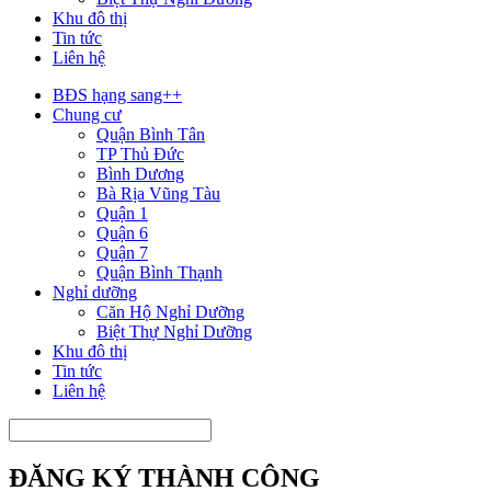
Khu đô thị
Tin tức
Liên hệ
BĐS hạng sang++
Chung cư
Quận Bình Tân
TP Thủ Đức
Bình Dương
Bà Rịa Vũng Tàu
Quận 1
Quận 6
Quận 7
Quận Bình Thạnh
Nghỉ dưỡng
Căn Hộ Nghỉ Dưỡng
Biệt Thự Nghỉ Dưỡng
Khu đô thị
Tin tức
Liên hệ
ĐĂNG KÝ THÀNH CÔNG