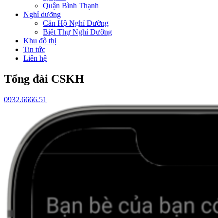
Quận Bình Thạnh
Nghỉ dưỡng
Căn Hộ Nghỉ Dưỡng
Biệt Thự Nghỉ Dưỡng
Khu đô thị
Tin tức
Liên hệ
Tổng đài CSKH
0932.6666.51