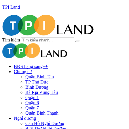
TPI Land
Tìm kiếm
BĐS hạng sang++
Chung cư
Quận Bình Tân
TP Thủ Đức
Bình Dương
Bà Rịa Vũng Tàu
Quận 1
Quận 6
Quận 7
Quận Bình Thạnh
Nghỉ dưỡng
Căn Hộ Nghỉ Dưỡng
Biệt Thự Nghỉ Dưỡng