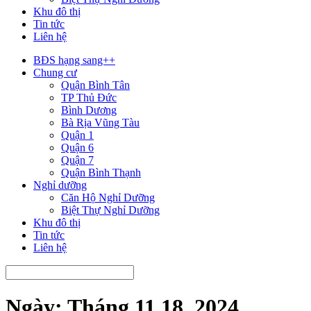
Khu đô thị
Tin tức
Liên hệ
BĐS hạng sang++
Chung cư
Quận Bình Tân
TP Thủ Đức
Bình Dương
Bà Rịa Vũng Tàu
Quận 1
Quận 6
Quận 7
Quận Bình Thạnh
Nghỉ dưỡng
Căn Hộ Nghỉ Dưỡng
Biệt Thự Nghỉ Dưỡng
Khu đô thị
Tin tức
Liên hệ
Ngày:
Tháng 11 18, 2024