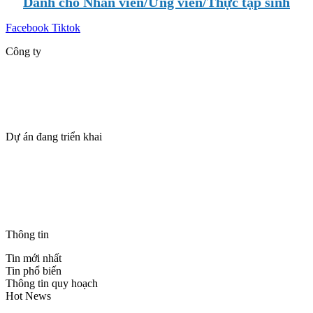
Dành cho Nhân viên/Ứng viên/Thực tập sinh
Facebook
Tiktok
Công ty
Giới thiệu
Dự án
Tin tức
Tuyển dụng
Dự án đang triển khai
SUN VŨNG TÀU – TPILAND
The Maris Vũng Tàu
BLANCA CITY VŨNG TÀU – TPILAND
Casa Villa Townhouse – Blanca City Vũng Tàu
THANH PHÚ CENTRE POINT – CSBH & ƯU ĐÃI
Thông tin
Tin mới nhất
Tin phổ biến
Thông tin quy hoạch
Hot News